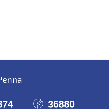
 Penna
224
40528