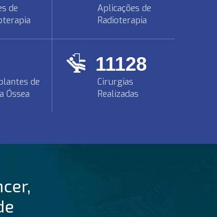
es de
Aplicações de
oterapia
Radioterapia
12296
plantes de
Cirurgias
a Óssea
Realizadas
cer,
de