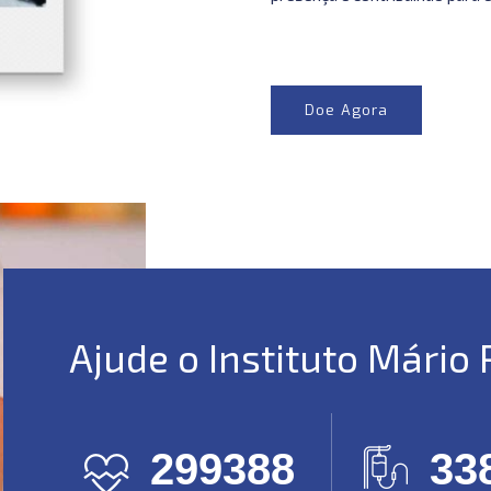
Doe Agora
Ajude o Instituto Mário
323663
37