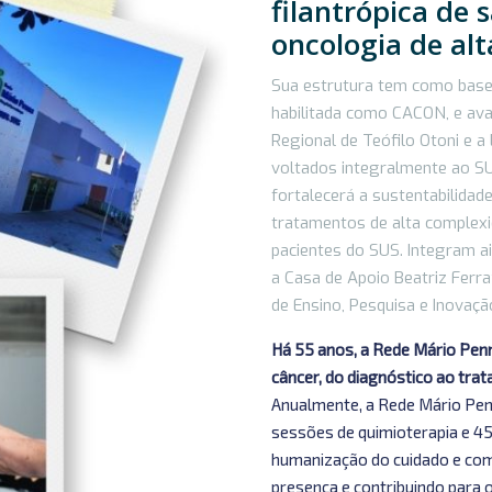
filantrópica de 
oncologia de al
Sua estrutura tem como base
habilitada como CACON, e av
Regional de Teófilo Otoni e 
voltados integralmente ao SUS
fortalecerá a sustentabilidad
tratamentos de alta complexid
pacientes do SUS. Integram a
a Casa de Apoio Beatriz Ferra
de Ensino, Pesquisa e Inovaçã
Há 55 anos, a Rede Mário Penn
câncer, do diagnóstico ao tr
Anualmente, a Rede Mário Penn
sessões de quimioterapia e 45
humanização do cuidado e comp
presença e contribuindo para 