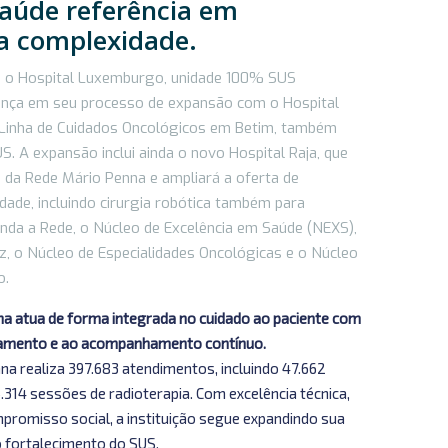
saúde referência em
ta complexidade.
 o Hospital Luxemburgo, unidade 100% SUS
ança em seu processo de expansão com o Hospital
a Linha de Cuidados Oncológicos em Betim, também
. A expansão inclui ainda o novo Hospital Raja, que
e da Rede Mário Penna e ampliará a oferta de
ade, incluindo cirurgia robótica também para
inda a Rede, o Núcleo de Excelência em Saúde (NEXS),
z, o Núcleo de Especialidades Oncológicas e o Núcleo
o.
a atua de forma integrada no cuidado ao paciente com
atamento e ao acompanhamento contínuo.
a realiza 397.683 atendimentos, incluindo 47.662
.314 sessões de radioterapia. Com excelência técnica,
romisso social, a instituição segue expandindo sua
o fortalecimento do SUS.