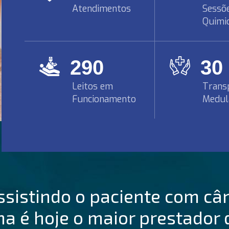
Atendimentos
Sessõ
Quimi
294
32
Leitos em
Trans
Funcionamento
Medul
ssistindo o paciente com cân
na é hoje o maior prestador 