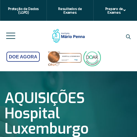
Proteção de Dados
Resultados de
Preparo de
(LGPD)
Exames
Exames
DOE AGORA
AQUISIÇÕES
Hospital
Luxemburgo