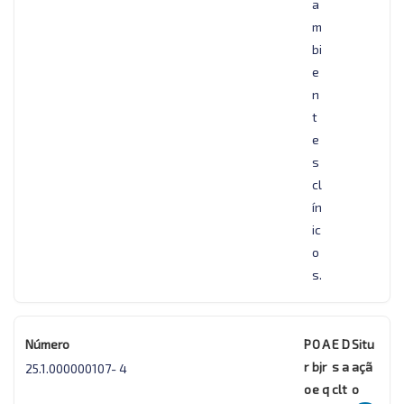
a
m
bi
e
n
t
e
s
cl
ín
ic
o
s.
25.1.000000107- 4