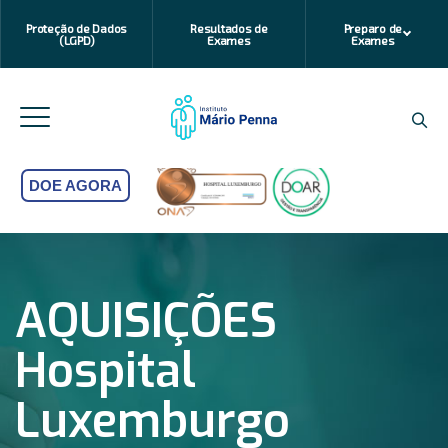
Proteção de Dados
Resultados de
Preparo de
(LGPD)
Exames
Exames
DOE AGORA
AQUISIÇÕES
Hospital
Luxemburgo