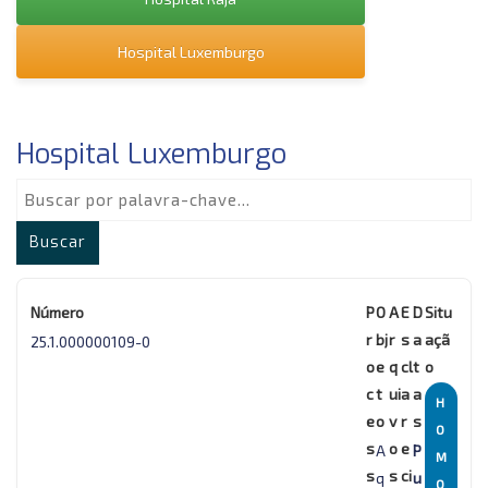
Hospital Luxemburgo
Hospital Luxemburgo
Buscar
25.1.000000109-0
H
O
A
P
M
q
u
O