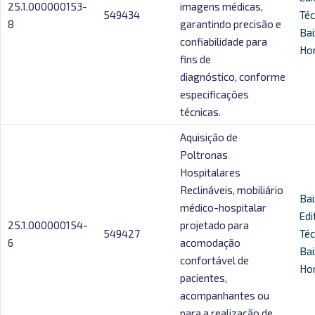
25.1.000000153-
imagens médicas,
549434
Téc
8
garantindo precisão e
Bai
confiabilidade para
Ho
fins de
diagnóstico, conforme
especificações
técnicas.
Aquisição de
Poltronas
Hospitalares
Reclináveis, mobiliário
Bai
médico-hospitalar
Edi
25.1.000000154-
projetado para
549427
Téc
6
acomodação
Bai
confortável de
Ho
pacientes,
acompanhantes ou
para a realização de