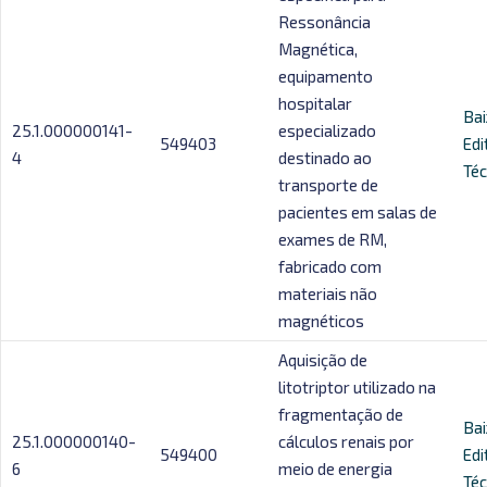
Ressonância
Magnética,
equipamento
hospitalar
Bai
25.1.000000141-
especializado
549403
Edi
4
destinado ao
Téc
transporte de
pacientes em salas de
exames de RM,
fabricado com
materiais não
magnéticos
Aquisição de
litotriptor utilizado na
fragmentação de
Bai
25.1.000000140-
cálculos renais por
549400
Edi
6
meio de energia
Téc