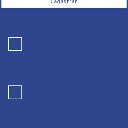
Cadastrar
0800 039 1441
DOAÇÕES POR TELEFONE
SALA DE IMPRENSA
ACESSE POR AQUI
Conecte-se com o Instituto Mario Penna