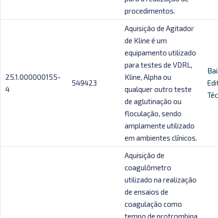
procedimentos.
Aquisição de Agitador
de Kline é um
equipamento utilizado
para testes de VDRL,
Bai
25.1.000000155-
Kline, Alpha ou
549423
Edi
4
qualquer outro teste
Téc
de aglutinação ou
floculação, sendo
amplamente utilizado
em ambientes clínicos.
Aquisição de
coagulômetro
utilizado na realização
de ensaios de
coagulação como
tempo de protrombina