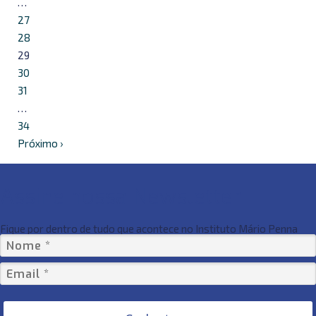
…
27
28
29
30
31
…
34
Próximo ›
Assine nossa Newsletter
Fique por dentro de tudo que acontece no Instituto Mário Penna