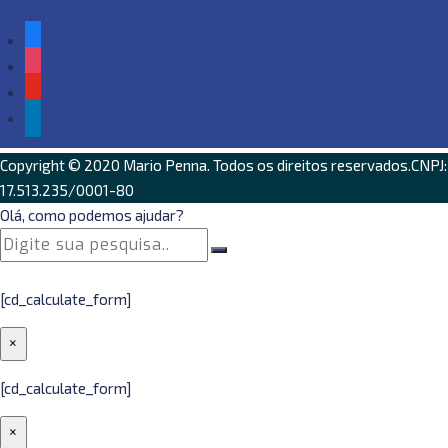
facebook
instagram
youtube
linkedin
Copyright © 2020
Mario Penna
. Todos os direitos reservados.CNPJ:
17.513.235/0001-80
Olá, como podemos ajudar?
[cd_calculate_form]
×
[cd_calculate_form]
×