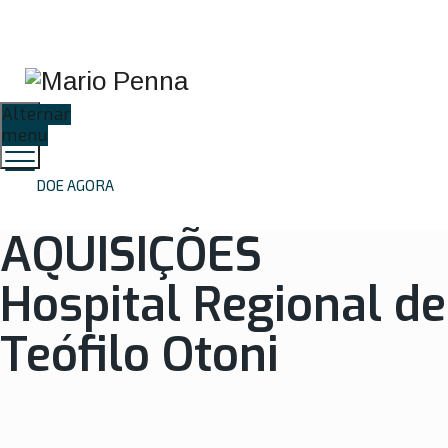
Proteção de Dados
Resultados de
Preparo de
(LGPD)
Exames
Exames
Alternar
menu
DOE AGORA
AQUISIÇÕES
Hospital Regional de
Teófilo Otoni