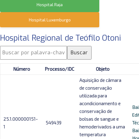
Hospital Raja
Hospital Luxemburgo
Hospital Regional de Teófilo Otoni
Buscar
Número
Processo/IDC
Objeto
Aquisição de câmara
de conservação
utilizada para
acondicionamento e
Bai
conservação de
Edi
25.1.000000151-
bolsas de sangue e
549439
Téc
1
hemoderivados a uma
Bai
temperatura
Ho