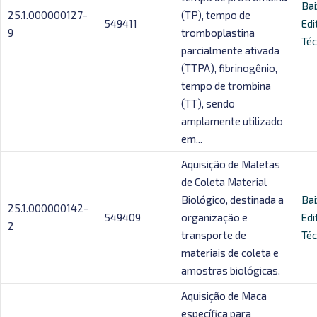
Bai
25.1.000000127-
(TP), tempo de
549411
Edi
9
tromboplastina
Téc
parcialmente ativada
(TTPA), fibrinogênio,
tempo de trombina
(TT), sendo
amplamente utilizado
em...
Aquisição de Maletas
de Coleta Material
Biológico, destinada a
Bai
25.1.000000142-
549409
organização e
Edi
2
transporte de
Téc
materiais de coleta e
amostras biológicas.
Aquisição de Maca
específica para