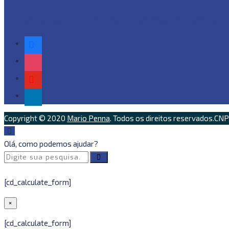
Conecte-se com o Instituto Mario Penna
facebook
instagram
youtube
linkedin
Copyright © 2020
Mario Penna
. Todos os direitos reservados.CN
Olá, como podemos ajudar?
[cd_calculate_form]
×
[cd_calculate_form]