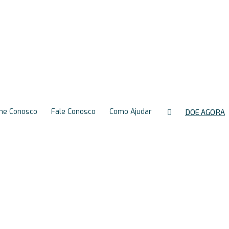
os
(LGPD)
Resultados de
Exames
Preparo de
Exames
he Conosco
Fale Conosco
Como Ajudar
DOE AGORA