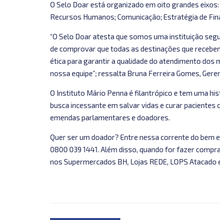
O Selo Doar está organizado em oito grandes eixos: 
Recursos Humanos; Comunicação; Estratégia de Fina
“O Selo Doar atesta que somos uma instituição seg
de comprovar que todas as destinações que recebem
ética para garantir a qualidade do atendimento dos 
nossa equipe”; ressalta Bruna Ferreira Gomes, Geren
O Instituto Mário Penna é filantrópico e tem uma hi
busca incessante em salvar vidas e curar pacientes 
emendas parlamentares e doadores.
Quer ser um doador? Entre nessa corrente do bem e
0800 039 1441. Além disso, quando for fazer compra
nos Supermercados BH, Lojas REDE, LOPS Atacado e 