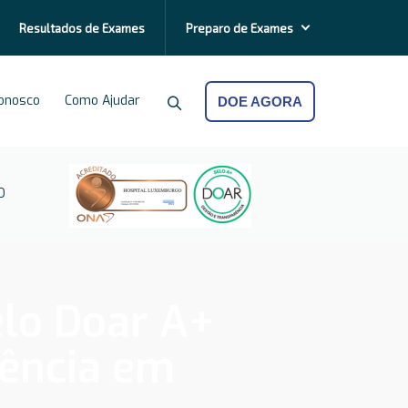
Resultados de
Exames
Preparo de
Exames
Conosco
Como Ajudar
DOE AGORA
O
elo Doar A+
ência em