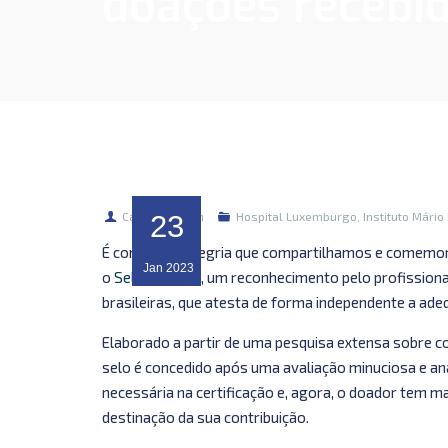
doações recebi
Carolina Farah
23
Hospital Luxemburgo
,
Instituto Mário
É com muita alegria que compartilhamos e comemo
Jan
2023
o
Selo Doar A+
, um reconhecimento pelo profissio
brasileiras, que atesta de forma independente a ade
Elaborado a partir de uma pesquisa extensa sobre con
selo é concedido após uma avaliação minuciosa e an
necessária na certificação e, agora, o doador tem ma
destinação da sua contribuição.