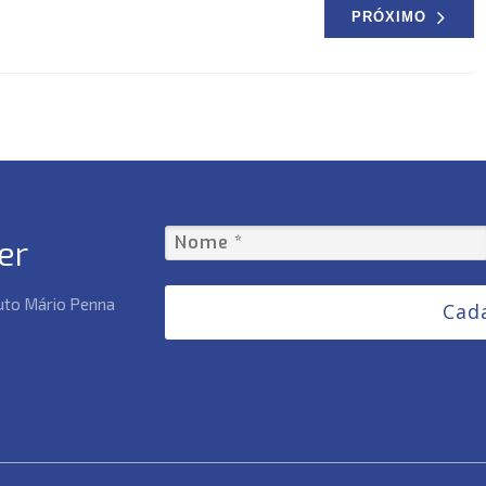
PRÓXIMO
er
tuto Mário Penna
Cad