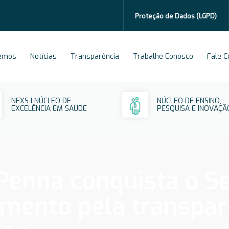
Proteção de Dados
(LGPD)
emos
Notícias
Transparência
Trabalhe Conosco
Fale 
NEXS I NÚCLEO DE
NÚCLEO DE ENSINO,
EXCELÊNCIA EM SAÚDE
PESQUISA E INOVAÇÃ
 Penna conquista o S
mento pela transpar