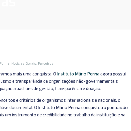
das
 Penna
,
Notícias Gerais
,
Parceiros
ramos mais uma conquista. O
Instituto Mário Penna
agora possui
nalismo e transparência de organizações não-governamentais
quação a padrões de gestão, transparência e doação.
ceitos e critérios de organismos internacionais e nacionais, o
álise documental. O Instituto Mário Penna conquistou a pontuação
is um instrumento de credibilidade no trabalho da instituição e na