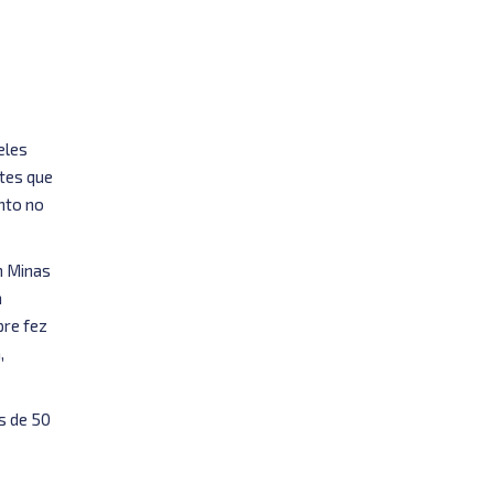
eles
tes que
nto no
m Minas
a
pre fez
,
s de 50