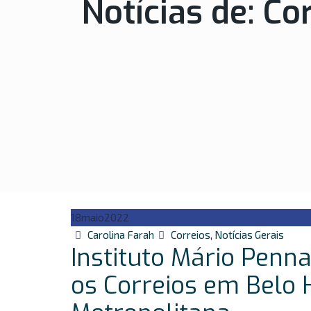
Notícias de:
Cor
18
maio
2022
Autor
Categorias
Carolina Farah
Correios
,
Notícias Gerais
Instituto Mário Penn
os Correios em Belo 