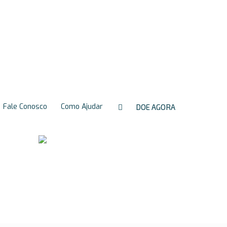
Resultados de
Exames
Preparo de
Exames
Fale Conosco
Como Ajudar
DOE AGORA