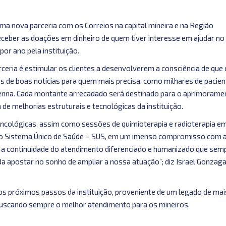
ma nova parceria com os Correios na capital mineira e na Região
eceber as doações em dinheiro de quem tiver interesse em ajudar no
or ano pela instituição.
rceria é estimular os clientes a desenvolverem a consciência de que 
 de boas notícias para quem mais precisa, como milhares de pacien
Penna. Cada montante arrecadado será destinado para o aprimorame
e melhorias estruturais e tecnológicas da instituição.
oncológicas, assim como sessões de quimioterapia e radioterapia e
 do Sistema Único de Saúde – SUS, em um imenso compromisso com 
á a continuidade do atendimento diferenciado e humanizado que sem
da apostar no sonho de ampliar a nossa atuação”; diz Israel Gonzaga
s próximos passos da instituição, proveniente de um legado de mai
 buscando sempre o melhor atendimento para os mineiros.