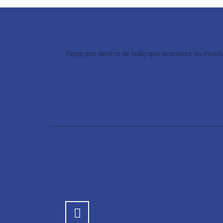
Assine nossa Newslett
Fique por dentro de tudo que acontece no Insti
0800 039
1441