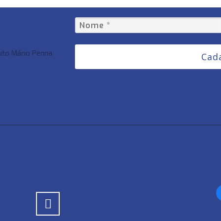
er
tuto Mário Penna
Cad
C
SALA DE
P
f
IMPRENSA