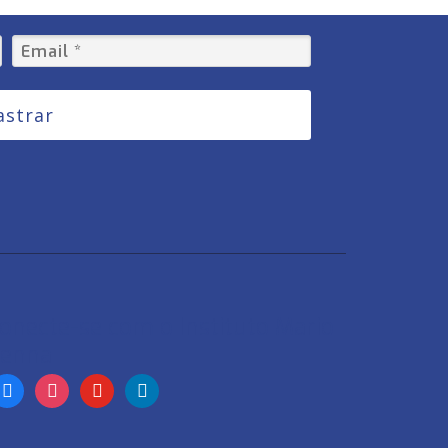
astrar
onecte-se com o Instituto Mario
enna
acebook
instagram
youtube
linkedin