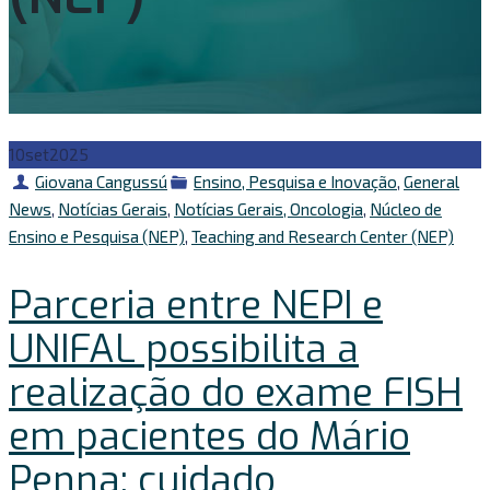
10
set
2025
Autor
Categorias
Giovana Cangussú
Ensino, Pesquisa e Inovação
,
General
News
,
Notícias Gerais
,
Notícias Gerais, Oncologia
,
Núcleo de
Ensino e Pesquisa (NEP)
,
Teaching and Research Center (NEP)
Parceria entre NEPI e
UNIFAL possibilita a
realização do exame FISH
em pacientes do Mário
Penna: cuidado