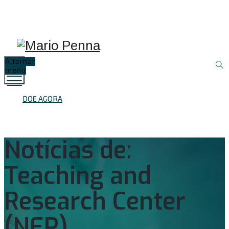
Proteção de Dados
Resultados de
Preparo de
(LGPD)
Exames
Exames
Alternar
menu
DOE AGORA
Notícias de:
Teaching and
Research Center
(NEP)