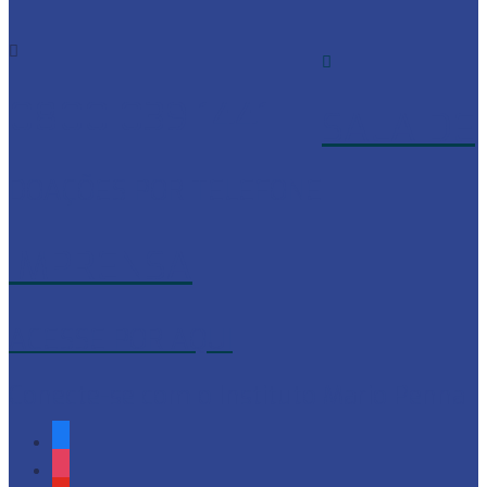
0800 039 1441
SALA DE
DOAÇÕES POR TELEFONE
IMPRENSA
ACESSE POR AQUI
Conecte-se com o Instituto Mario Penna
facebook
instagram