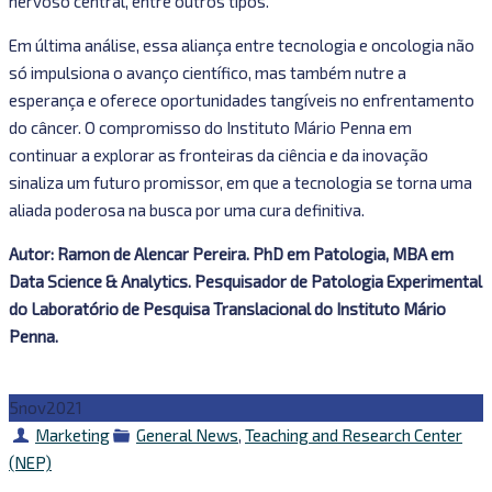
nervoso central, entre outros tipos.
Em última análise, essa aliança entre tecnologia e oncologia não
só impulsiona o avanço científico, mas também nutre a
esperança e oferece oportunidades tangíveis no enfrentamento
do câncer. O compromisso do Instituto Mário Penna em
continuar a explorar as fronteiras da ciência e da inovação
sinaliza um futuro promissor, em que a tecnologia se torna uma
aliada poderosa na busca por uma cura definitiva.
Autor: Ramon de Alencar Pereira. PhD em Patologia, MBA em
Data Science & Analytics. Pesquisador de Patologia Experimental
do Laboratório de Pesquisa Translacional do Instituto Mário
Penna.
5
nov
2021
Autor
Categorias
Marketing
General News
,
Teaching and Research Center
(NEP)