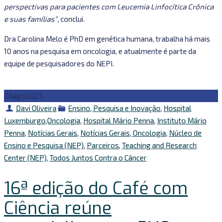
perspectivas para pacientes com Leucemia Linfocítica Crônica
e suas famílias”
, conclui.
Dra Carolina Melo é PhD em genética humana, trabalha há mais
10 anos na pesquisa em oncologia, e atualmente é parte da
equipe de pesquisadores do NEPI.
26
ago
2025
Autor
Categorias
Davi Oliveira
Ensino, Pesquisa e Inovação
,
Hospital
Luxemburgo,Oncologia
,
Hospital Mário Penna
,
Instituto Mário
Penna
,
Notícias Gerais
,
Notícias Gerais, Oncologia
,
Núcleo de
Ensino e Pesquisa (NEP)
,
Parceiros
,
Teaching and Research
Center (NEP)
,
Todos Juntos Contra o Câncer
16ª edição do Café com
Ciência reúne