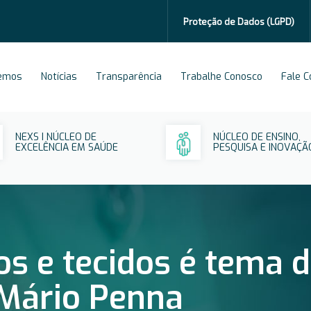
Proteção de Dados
(LGPD)
emos
Notícias
Transparência
Trabalhe Conosco
Fale 
NEXS I NÚCLEO DE
NÚCLEO DE ENSINO,
EXCELÊNCIA EM SAÚDE
PESQUISA E INOVAÇÃ
s e tecidos é tema d
 Mário Penna