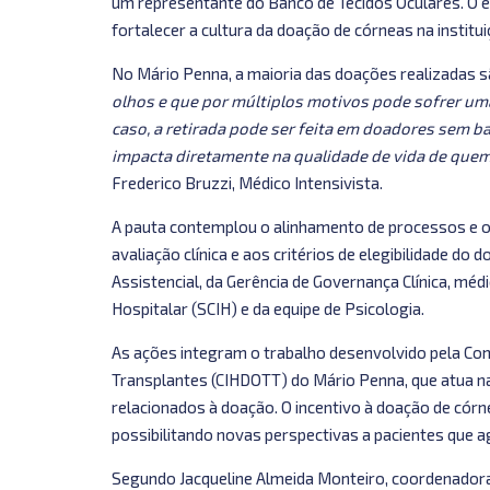
um representante do Banco de Tecidos Oculares. O 
fortalecer a cultura da doação de córneas na institui
No Mário Penna, a maioria das doações realizadas 
olhos e que por múltiplos motivos pode sofrer uma
caso, a retirada pode ser feita em doadores sem ba
impacta diretamente na qualidade de vida de quem
Frederico Bruzzi, Médico Intensivista.
A pauta contemplou o alinhamento de processos e o 
avaliação clínica e aos critérios de elegibilidade d
Assistencial, da Gerência de Governança Clínica, m
Hospitalar (SCIH) e da equipe de Psicologia.
As ações integram o trabalho desenvolvido pela Co
Transplantes (CIHDOTT) do Mário Penna, que atua 
relacionados à doação. O incentivo à doação de cór
possibilitando novas perspectivas a pacientes que 
Segundo Jacqueline Almeida Monteiro, coordenador