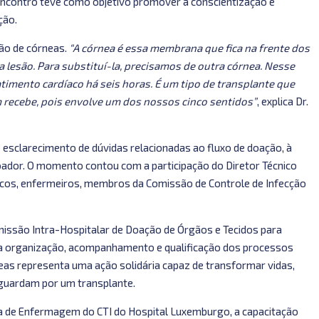
encontro teve como objetivo promover a conscientização e
ção.
são de córneas.
“A córnea é essa membrana que fica na frente dos
 lesão. Para substituí-la, precisamos de outra córnea. Nesse
timento cardíaco há seis horas. É um tipo de transplante que
 recebe, pois envolve um dos nossos cinco sentidos”
, explica Dr.
esclarecimento de dúvidas relacionadas ao fluxo de doação, à
o doador. O momento contou com a participação do Diretor Técnico
édicos, enfermeiros, membros da Comissão de Controle de Infecção
missão Intra-Hospitalar de Doação de Órgãos e Tecidos para
na organização, acompanhamento e qualificação dos processos
neas representa uma ação solidária capaz de transformar vidas,
aguardam por um transplante.
a de Enfermagem do CTI do Hospital Luxemburgo, a capacitação