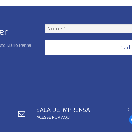
er
tuto Mário Penna
Cad
SALA DE IMPRENSA
C
ACESSE POR AQUI
f