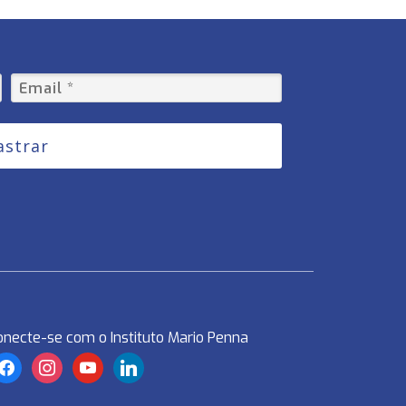
astrar
onecte-se com o Instituto Mario Penna
acebook
instagram
youtube
linkedin