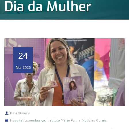
Dia da Mulher
24
Mar
2026
Davi Oliveira
Hospital Luxemburgo
,
Instituto Mário Penna
,
Notícias Gerais