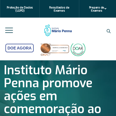
Proteção de Dados
Resultados de
Preparo de
(LGPD)
Exames
Exames
DOE AGORA
Instituto Mário
Penna promove
ações em
comemoração ao