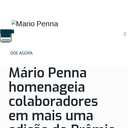
Proteção de Dados
Resultados de
Preparo de
(LGPD)
Exames
Exames
Alternar
menu
DOE AGORA
Mário Penna
homenageia
colaboradores
em mais uma