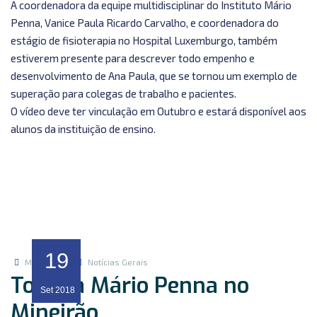
A coordenadora da equipe multidisciplinar do Instituto Mário
Penna, Vanice Paula Ricardo Carvalho, e coordenadora do
estágio de fisioterapia no Hospital Luxemburgo, também
estiverem presente para descrever todo empenho e
desenvolvimento de Ana Paula, que se tornou um exemplo de
superação para colegas de trabalho e pacientes.
O vídeo deve ter vinculação em Outubro e estará disponível aos
alunos da instituição de ensino.
19
Marketing
Notícias Gerais
Torcida Mário Penna no
Set
2018
Mineirão