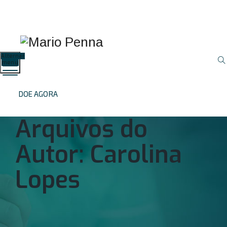
Proteção de Dados
Resultados de
Preparo de
(LGPD)
Exames
Exames
Alternar
menu
DOE AGORA
Arquivos do
Autor:
Carolina
Lopes