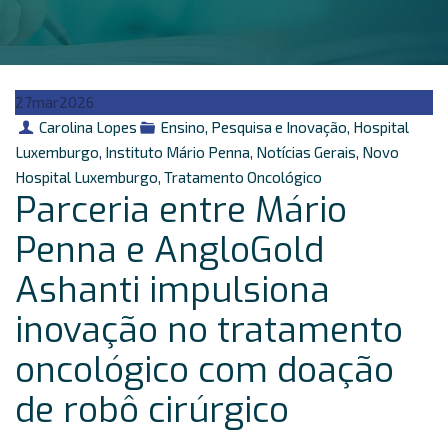
27
mar
2026
Autor
Categorias
Carolina Lopes
Ensino, Pesquisa e Inovação
,
Hospital
Luxemburgo
,
Instituto Mário Penna
,
Notícias Gerais
,
Novo
Hospital Luxemburgo
,
Tratamento Oncológico
Parceria entre Mário
Penna e AngloGold
Ashanti impulsiona
inovação no tratamento
oncológico com doação
de robô cirúrgico