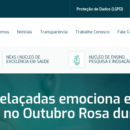
Proteção de Dados
(LGPD)
emos
Notícias
Transparência
Trabalhe Conosco
Fale 
NEXS I NÚCLEO DE
NÚCLEO DE ENSINO,
EXCELÊNCIA EM SAÚDE
PESQUISA E INOVAÇÃ
relaçadas emociona e
o no Outubro Rosa du