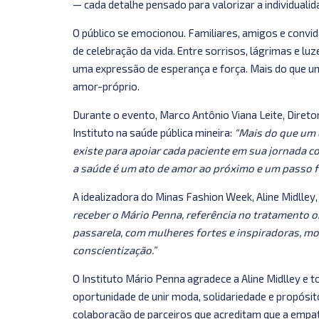
— cada detalhe pensado para valorizar a individualid
O público se emocionou. Familiares, amigos e conv
de celebração da vida. Entre sorrisos, lágrimas e 
uma expressão de esperança e força. Mais do que um
amor-próprio.
Durante o evento, Marco Antônio Viana Leite, Direto
Instituto na saúde pública mineira:
“Mais do que um d
existe para apoiar cada paciente em sua jornada c
a saúde é um ato de amor ao próximo e um passo f
A idealizadora do Minas Fashion Week, Aline Midlley
receber o Mário Penna, referência no tratamento o
passarela, com mulheres fortes e inspiradoras, 
conscientização.”
O Instituto Mário Penna agradece a Aline Midlley e t
oportunidade de unir moda, solidariedade e propósit
colaboração de parceiros que acreditam que a empat