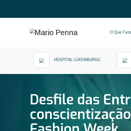
O Que Faz
HOSPITAL LUXEMBURGO
Desfile das Ent
conscientizaçã
Fashion Week