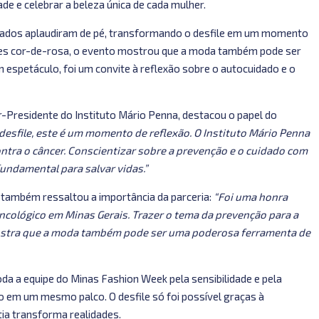
ade e celebrar a beleza única de cada mulher.
idados aplaudiram de pé, transformando o desfile em um momento
luzes cor-de-rosa, o evento mostrou que a moda também pode ser
 espetáculo, foi um convite à reflexão sobre o autocuidado e o
r-Presidente do Instituto Mário Penna, destacou o papel do
esfile, este é um momento de reflexão. O Instituto Mário Penna
ontra o câncer. Conscientizar sobre a prevenção e o cuidado com
undamental para salvar vidas.”
, também ressaltou a importância da parceria:
“Foi uma honra
ncológico em Minas Gerais. Trazer o tema da prevenção para a
mostra que a moda também pode ser uma poderosa ferramenta de
oda a equipe do Minas Fashion Week pela sensibilidade e pela
o em um mesmo palco. O desfile só foi possível graças à
ia transforma realidades.