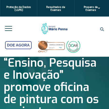
Proteção de Dados
Resultados de
Preparo de
(LGPD)
Exames
Exames
DOE AGORA
“Ensino, Pesquisa
e Inovação”
promove oficina
de pintura com os