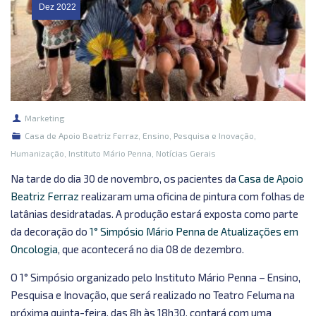
Dez
2022
Marketing
Casa de Apoio Beatriz Ferraz
,
Ensino, Pesquisa e Inovação
,
Humanização
,
Instituto Mário Penna
,
Notícias Gerais
Na tarde do dia 30 de novembro, os pacientes da
Casa de Apoio
Beatriz Ferraz
realizaram uma oficina de pintura com folhas de
latânias desidratadas. A produção estará exposta como parte
da decoração do
1° Simpósio Mário Penna de Atualizações em
Oncologia
, que acontecerá no dia 08 de dezembro.
O 1° Simpósio organizado pelo Instituto Mário Penna – Ensino,
Pesquisa e Inovação, que será realizado no Teatro Feluma na
próxima quinta-feira, das 8h às 18h30, contará com uma