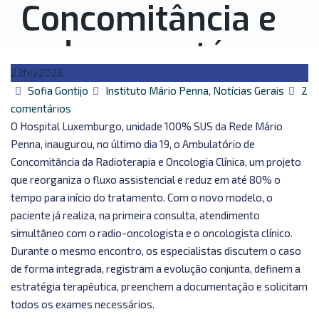
Concomitância e
reduz em até
23
fev
2026
80% o tempo
Autor
Categorias
Sofia Gontijo
Instituto Mário Penna
,
Notícias Gerais
2
em
comentários
para início do
Hospital
O Hospital Luxemburgo, unidade 100% SUS da Rede Mário
Luxemburgo
Penna, inaugurou, no último dia 19, o Ambulatório de
tratamento
inaugura
Concomitância da Radioterapia e Oncologia Clínica, um projeto
Ambulatório
que reorganiza o fluxo assistencial e reduz em até 80% o
oncológico
de
tempo para início do tratamento. Com o novo modelo, o
Concomitância
paciente já realiza, na primeira consulta, atendimento
e
simultâneo com o radio-oncologista e o oncologista clínico.
reduz
Durante o mesmo encontro, os especialistas discutem o caso
em
de forma integrada, registram a evolução conjunta, definem a
até
estratégia terapêutica, preenchem a documentação e solicitam
802
todos os exames necessários.