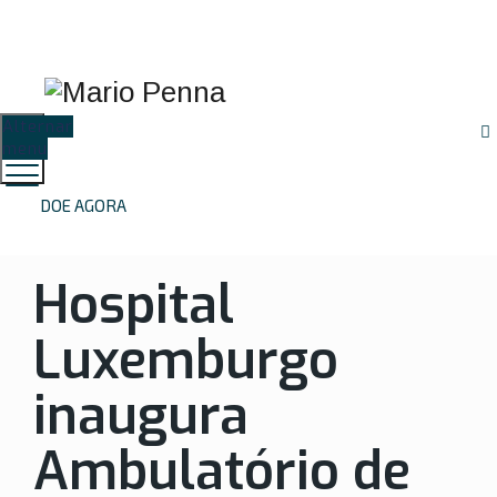
Proteção de Dados
Resultados de
Preparo de
(LGPD)
Exames
Exames
Alternar
menu
DOE AGORA
Hospital
Luxemburgo
inaugura
Ambulatório de