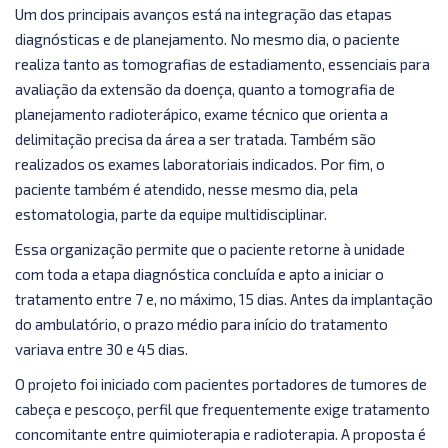
o
Um dos principais avanços está na integração das etapas
tempo
diagnósticas e de planejamento. No mesmo dia, o paciente
para
realiza tanto as tomografias de estadiamento, essenciais para
início
avaliação da extensão da doença, quanto a tomografia de
do
planejamento radioterápico, exame técnico que orienta a
tratamento
delimitação precisa da área a ser tratada. Também são
oncológico
realizados os exames laboratoriais indicados. Por fim, o
paciente também é atendido, nesse mesmo dia, pela
estomatologia, parte da equipe multidisciplinar.
Essa organização permite que o paciente retorne à unidade
com toda a etapa diagnóstica concluída e apto a iniciar o
tratamento entre 7 e, no máximo, 15 dias. Antes da implantação
do ambulatório, o prazo médio para início do tratamento
variava entre 30 e 45 dias.
O projeto foi iniciado com pacientes portadores de tumores de
cabeça e pescoço, perfil que frequentemente exige tratamento
concomitante entre quimioterapia e radioterapia. A proposta é