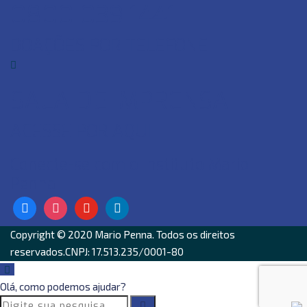
0800 039 1441
DOAÇÕES POR TELEFONE
SALA DE IMPRENSA
ACESSE POR AQUI
Conecte-se com o Instituto Mario
Penna
facebook
instagram
youtube
linkedin
Copyright © 2020
Mario Penna
. Todos os direitos
reservados.CNPJ: 17.513.235/0001-80
Olá, como podemos ajudar?