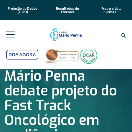
Proteção de Dados
Resultados de
Preparo de
(LGPD)
Exames
Exames
DOE AGORA
Mário Penna
debate projeto do
Fast Track
Oncológico em