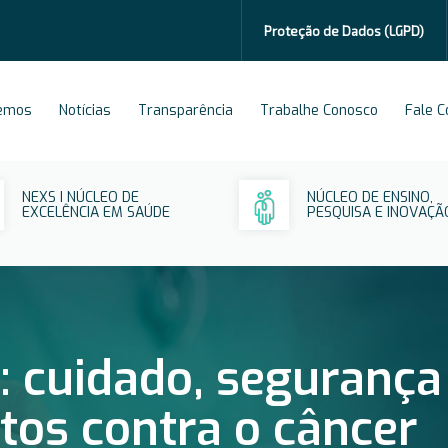
Proteção de Dados
(LGPD)
emos
Notícias
Transparência
Trabalhe Conosco
Fale 
NEXS I NÚCLEO DE
NÚCLEO DE ENSINO,
EXCELÊNCIA EM SAÚDE
PESQUISA E INOVAÇÃ
a: cuidado, segurança
tos contra o câncer