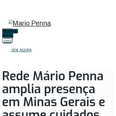
Proteção de Dados
Resultados de
Preparo de
(LGPD)
Exames
Exames
Alternar
menu
DOE AGORA
Rede Mário Penna
amplia presença
em Minas Gerais e
assume cuidados