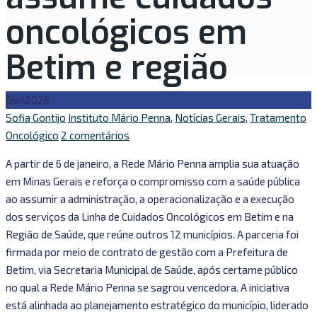
oncológicos em
Betim e região
6
jan
2026
Autor
Categorias
Sofia Gontijo
Instituto Mário Penna
,
Notícias Gerais
,
Tratamento
em
Oncológico
2 comentários
Rede
A partir de 6 de janeiro, a Rede Mário Penna amplia sua atuação
Mário
em Minas Gerais e reforça o compromisso com a saúde pública
Penna
ao assumir a administração, a operacionalização e a execução
amplia
dos serviços da Linha de Cuidados Oncológicos em Betim e na
presença
Região de Saúde, que reúne outros 12 municípios. A parceria foi
em
firmada por meio de contrato de gestão com a Prefeitura de
Minas
Betim, via Secretaria Municipal de Saúde, após certame público
Gerais
no qual a Rede Mário Penna se sagrou vencedora. A iniciativa
e
está alinhada ao planejamento estratégico do município, liderado
assume