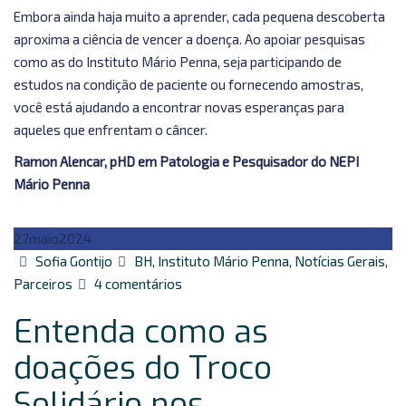
Embora ainda haja muito a aprender, cada pequena descoberta
aproxima a ciência de vencer a doença. Ao apoiar pesquisas
como as do Instituto Mário Penna, seja participando de
estudos na condição de paciente ou fornecendo amostras,
você está ajudando a encontrar novas esperanças para
aqueles que enfrentam o câncer.
Ramon Alencar, pHD em Patologia e Pesquisador do NEPI
Mário Penna
27
maio
2024
Autor
Categorias
Sofia Gontijo
BH
,
Instituto Mário Penna
,
Notícias Gerais
,
em
Parceiros
4 comentários
Entenda
Entenda como as
como
as
doações do Troco
doações
Solidário nos
do