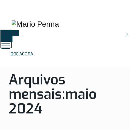
Proteção de Dados
Resultados de
Preparo de
(LGPD)
Exames
Exames
Alternar
menu
DOE AGORA
Arquivos
mensais:
maio
2024