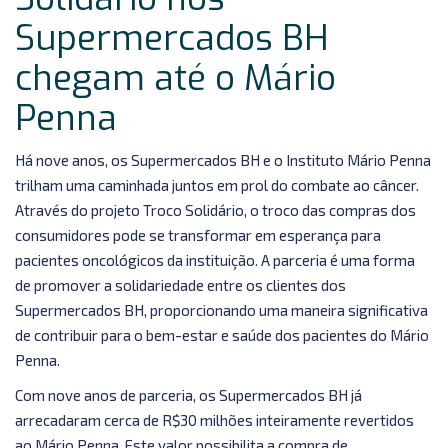
Troco
Supermercados BH
Solidário
chegam até o Mário
nos
Supermercados
Penna
BH
chegam
Há nove anos, os Supermercados BH e o Instituto Mário Penna
até
trilham uma caminhada juntos em prol do combate ao câncer.
o
Através do projeto Troco Solidário, o troco das compras dos
Mário
consumidores pode se transformar em esperança para
Penna
pacientes oncológicos da instituição. A parceria é uma forma
de promover a solidariedade entre os clientes dos
Supermercados BH, proporcionando uma maneira significativa
de contribuir para o bem-estar e saúde dos pacientes do Mário
Penna.
Com nove anos de parceria, os Supermercados BH já
arrecadaram cerca de R$30 milhões inteiramente revertidos
ao Mário Penna. Este valor possibilita a compra de