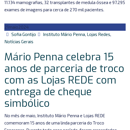
11.134 mamografias, 32 transplantes de medula óssea e 97.295
exames de imagens para cerca de 270 mil pacientes.
21
maio
2024
Autor
Categorias
Sofia Gontijo
Instituto Mário Penna
,
Lojas Redes
,
Notícias Gerais
Mário Penna celebra 15
anos de parceria de troco
com as Lojas REDE com
entrega de cheque
simbólico
No mês de maio, Instituto Mário Penna e Lojas REDE
comemoram 15 anos de uma linda parceria do Troco