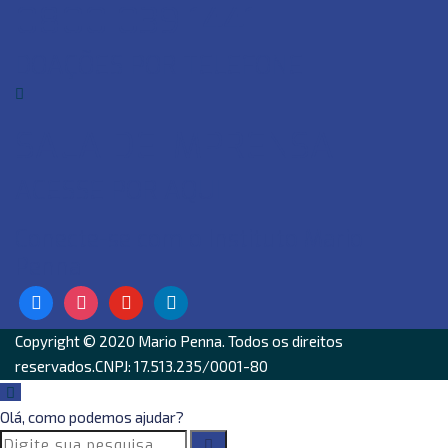
0800 039 1441
DOAÇÕES POR TELEFONE
SALA DE IMPRENSA
ACESSE POR AQUI
Conecte-se com o Instituto Mario
Penna
facebook
instagram
youtube
linkedin
Copyright © 2020
Mario Penna
. Todos os direitos
reservados.CNPJ: 17.513.235/0001-80
Olá, como podemos ajudar?