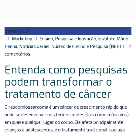
28
maio
2024
Autor
Categorias
Marketing
Ensino, Pesquisa e Inovação
,
Instituto Mário
Penna
,
Notícias Gerais
,
Núcleo de Ensino e Pesquisa (NEP)
2
em
comentários
Entenda
Entenda como pesquisas
como
pesquisas
podem transformar o
podem
tratamento de câncer
transformar
o
tratamento
O rabdomiossarcoma é um câncer de crescimento rápido que
de
pode se desenvolver nos tecidos moles (tais como músculos)
câncer
em quase qualquer lugar do corpo. Ele afeta principalmente
crianças e adolescentes, e o tratamento tradicional, que usa