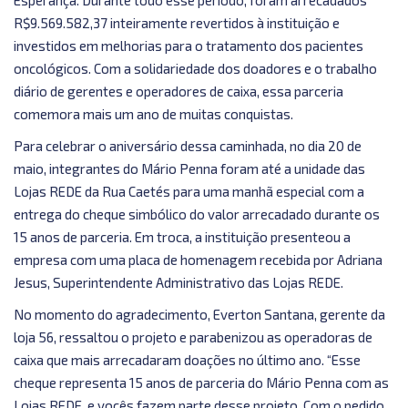
Esperança. Durante todo esse período, foram arrecadados
R$9.569.582,37 inteiramente revertidos à instituição e
investidos em melhorias para o tratamento dos pacientes
oncológicos. Com a solidariedade dos doadores e o trabalho
diário de gerentes e operadores de caixa, essa parceria
comemora mais um ano de muitas conquistas.
Para celebrar o aniversário dessa caminhada, no dia 20 de
maio, integrantes do Mário Penna foram até a unidade das
Lojas REDE da Rua Caetés para uma manhã especial com a
entrega do cheque simbólico do valor arrecadado durante os
15 anos de parceria. Em troca, a instituição presenteou a
empresa com uma placa de homenagem recebida por Adriana
Jesus, Superintendente Administrativo das Lojas REDE.
No momento do agradecimento, Everton Santana, gerente da
loja 56, ressaltou o projeto e parabenizou as operadoras de
caixa que mais arrecadaram doações no último ano. “Esse
cheque representa 15 anos de parceria do Mário Penna com as
Lojas REDE, e vocês fazem parte desse projeto. Com o pedido