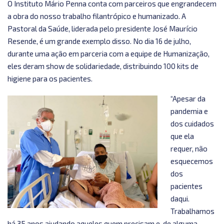
O Instituto Mário Penna conta com parceiros que engrandecem
a obra do nosso trabalho filantrópico e humanizado. A
Pastoral da Saúde, liderada pelo presidente José Maurício
Resende, é um grande exemplo disso. No dia 16 de julho,
durante uma ação em parceria com a equipe de Humanização,
eles deram show de solidariedade, distribuindo 100 kits de
higiene para os pacientes.
“Apesar da
pandemia e
dos cuidados
que ela
requer, não
esquecemos
dos
pacientes
daqui.
Trabalhamos
há 35 anos ajudando aqueles quem precisam e, de alguma