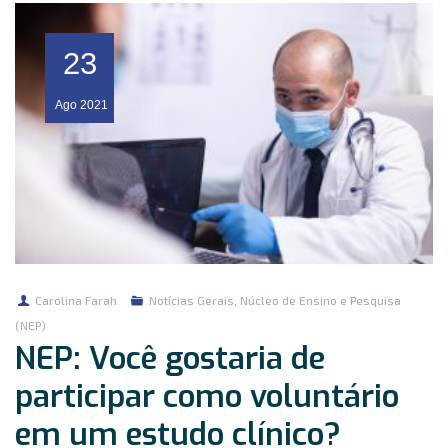
23
Ago
2021
Carolina Farah
Notícias Gerais
,
Núcleo de Ensino e Pesquisa
(NEP)
NEP: Você gostaria de
participar como voluntário
em um estudo clínico?