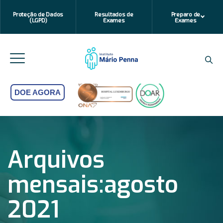
Proteção de Dados
Resultados de
Preparo de
(LGPD)
Exames
Exames
DOE AGORA
Arquivos
mensais:
agosto
2021