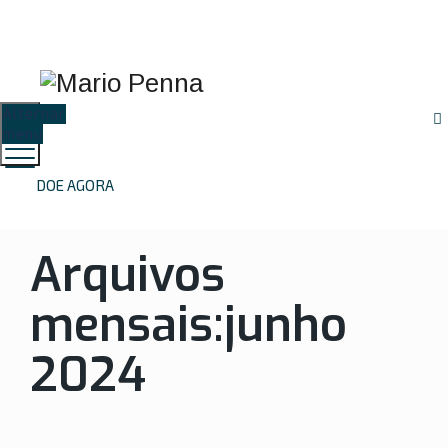
Proteção de Dados
Resultados de
Preparo de
(LGPD)
Exames
Exames
Alternar
menu
DOE AGORA
Arquivos
mensais:
junho
2024