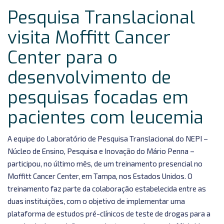
Pesquisa
Pesquisa Translacional
Translacional
visita
visita Moffitt Cancer
Moffitt
Center para o
Cancer
Center
desenvolvimento de
para
pesquisas focadas em
o
desenvolvimento
pacientes com leucemia
de
pesquisas
A equipe do Laboratório de Pesquisa Translacional do NEPI –
focadas
Núcleo de Ensino, Pesquisa e Inovação do Mário Penna –
em
participou, no último mês, de um treinamento presencial no
pacientes
Moffitt Cancer Center, em Tampa, nos Estados Unidos. O
com
treinamento faz parte da colaboração estabelecida entre as
leucemia
duas instituições, com o objetivo de implementar uma
plataforma de estudos pré-clínicos de teste de drogas para a