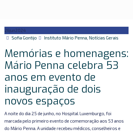
26
jun
2024
Autor
Categorias
Sofia Gontijo
Instituto Mário Penna
,
Notícias Gerais
Memórias e homenagens:
Mário Penna celebra 53
anos em evento de
inauguração de dois
novos espaços
A noite do dia 25 de junho, no Hospital Luxemburgo, foi
marcada pelo primeiro evento de comemoração aos 53 anos
do Mário Penna. A unidade recebeu médicos, conselheiros e