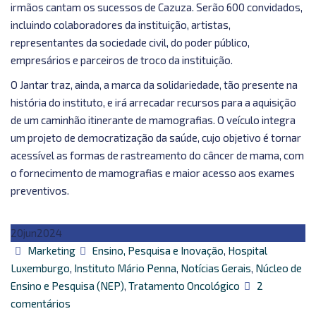
irmãos cantam os sucessos de Cazuza. Serão 600 convidados,
incluindo colaboradores da instituição, artistas,
representantes da sociedade civil, do poder público,
empresários e parceiros de troco da instituição.
O Jantar traz, ainda, a marca da solidariedade, tão presente na
história do instituto, e irá arrecadar recursos para a aquisição
de um caminhão itinerante de mamografias. O veículo integra
um projeto de democratização da saúde, cujo objetivo é tornar
acessível as formas de rastreamento do câncer de mama, com
o fornecimento de mamografias e maior acesso aos exames
preventivos.
20
jun
2024
Autor
Categorias
Marketing
Ensino, Pesquisa e Inovação
,
Hospital
Luxemburgo
,
Instituto Mário Penna
,
Notícias Gerais
,
Núcleo de
Ensino e Pesquisa (NEP)
,
Tratamento Oncológico
2
em
comentários