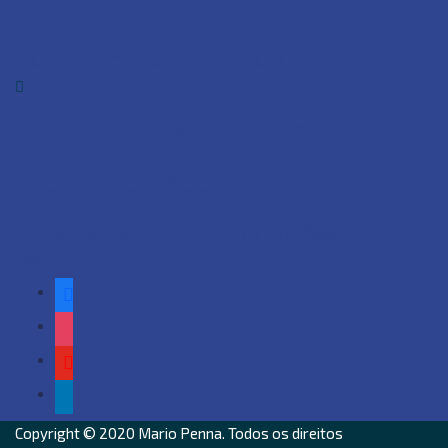
0800 039 1441
DOAÇÕES POR TELEFONE
SALA DE IMPRENSA
ACESSE POR AQUI
Conecte-se com o Instituto Mario
Penna
facebook
instagram
youtube
linkedin
Copyright © 2020
Mario Penna
. Todos os direitos