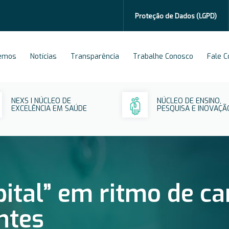
Proteção de Dados
(LGPD)
emos
Notícias
Transparência
Trabalhe Conosco
Fale 
NEXS I NÚCLEO DE
NÚCLEO DE ENSINO,
EXCELÊNCIA EM SAÚDE
PESQUISA E INOVAÇÃ
ital” em ritmo de ca
ntes