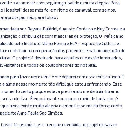
o volte a acontecer com segurança, saúde e muita alegria. Para
o Hospital” desse mês foi em ritmo de carnaval, com samba,
ra proteção, não para folião”.
comandada por Rayane Baldrini, Augusto Cordeiro e Ney Correa e a
anização distribuiu kits com máscaras de proteção. O “Música no
ealizado pelo Instituto Mário Penna e ECA – Espaço de Cultura e
sta é contribuir na recuperação dos pacientes e na humanização do
talar. O projeto é destinado para aqueles que estão internados,
s, visitantes e todos os colaboradores do hospital.
ando para fazer um exame e me deparei com essa música linda. É
a a alma nesse momento tão difícil que estou enfrentando. Esse
 momento certo porque estava precisando me distrair. Eu amo
 escutando isso. É emocionante porque no meio de tanta dor, é
r que ainda existe muita alegria e amor. E isso me dá força; conta
paciente Anna Paula Sad Simões.
 Covid-19, os músicos e a equipe envolvida no projeto usaram