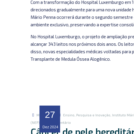
Com a transformação do Hospital Luxemburgo em 10
direcionados gradualmente para uma nova unidade ho
Mário Penna ocorrerá durante o segundo semestre d
ambiente exclusivo, preservando a expertise consol
No Hospital Luxemburgo, o projeto de ampliação prev
alcançar 343 leitos nos próximos dois anos. Os lei
disso, novas especialidades médicas voltadas para 
Transplante de Medula Óssea Alogênico.
27
Marketing
Ensino, Pesquisa e Inovação
,
Instituto Már
em
(NEP)
1 comentário
Dez
2024
Câncer de pele hereditár
Câncer