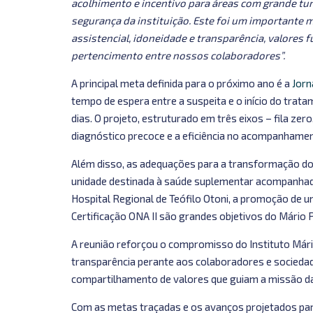
acolhimento e incentivo para áreas com grande turn
segurança da instituição. Este foi um important
assistencial, idoneidade e transparência, valores 
pertencimento entre nossos colaboradores”.
A principal meta definida para o próximo ano é a
Jorn
tempo de espera entre a suspeita e o início do trat
dias. O projeto, estruturado em três eixos – fila zer
diagnóstico precoce e a eficiência no acompanhamen
Além disso, as adequações para a transformação d
unidade destinada à saúde suplementar acompanhada
Hospital Regional de Teófilo Otoni, a promoção de 
Certificação ONA II são grandes objetivos do Mário
A reunião reforçou o compromisso do Instituto Mári
transparência perante aos colaboradores e sociedade
compartilhamento de valores que guiam a missão da 
Com as metas traçadas e os avanços projetados para