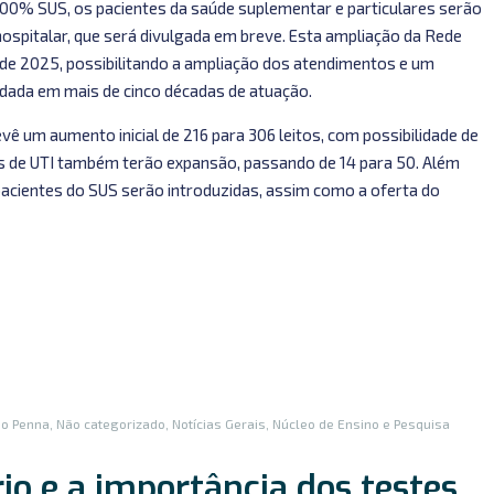
0% SUS, os pacientes da saúde suplementar e particulares serão
spitalar, que será divulgada em breve. Esta ampliação da Rede
e 2025, possibilitando a ampliação dos atendimentos e um
idada em mais de cinco décadas de atuação.
ê um aumento inicial de 216 para 306 leitos, com possibilidade de
tos de UTI também terão expansão, passando de 14 para 50. Além
pacientes do SUS serão introduzidas, assim como a oferta do
io Penna
,
Não categorizado
,
Notícias Gerais
,
Núcleo de Ensino e Pesquisa
io e a importância dos testes