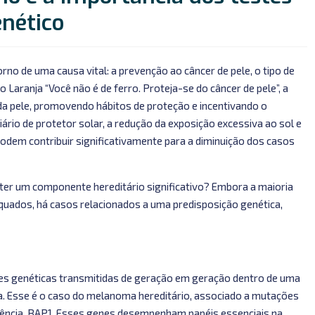
nético
no de uma causa vital: a prevenção ao câncer de pele, o tipo de
aranja “Você não é de ferro. Proteja-se do câncer de pele”, a
da pele, promovendo hábitos de proteção e incentivando o
ário de protetor solar, a redução da exposição excessiva ao sol e
odem contribuir significativamente para a diminuição dos casos
ter um componente hereditário significativo? Embora a maioria
equados, há casos relacionados a uma predisposição genética,
ões genéticas transmitidas de geração em geração dentro de uma
a. Esse é o caso do melanoma hereditário, associado a mutações
ncia, BAP1. Esses genes desempenham papéis essenciais na