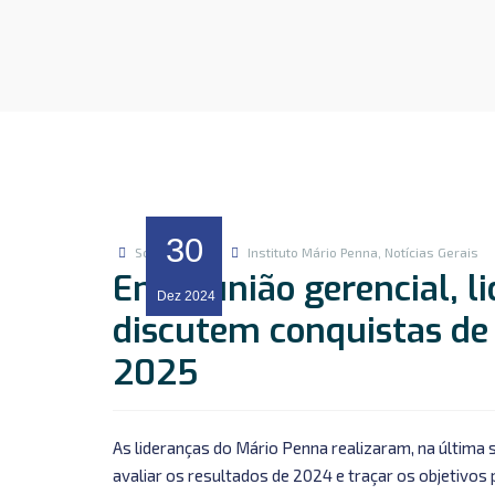
30
Sofia Gontijo
Instituto Mário Penna
,
Notícias Gerais
Em reunião gerencial, l
Dez
2024
discutem conquistas de
2025
As lideranças do Mário Penna realizaram, na última 
avaliar os resultados de 2024 e traçar os objetivos