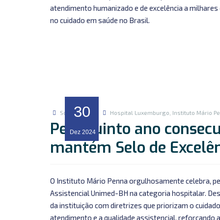
atendimento humanizado e de excelência a milhares
no cuidado em saúde no Brasil.
30
Sofia Gontijo
Hospital Luxemburgo
,
Instituto Mário P
Pelo quinto ano consecu
Dez
2024
mantém Selo de Excelên
O Instituto Mário Penna orgulhosamente celebra, pel
Assistencial Unimed-BH na categoria hospitalar. D
da instituição com diretrizes que priorizam o cuidado
atendimento e a qualidade assistencial, reforçando 