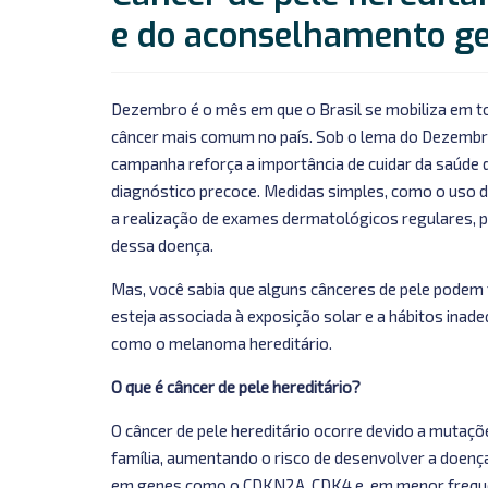
de
e do aconselhamento ge
pele
hereditário
e
Dezembro é o mês em que o Brasil se mobiliza em tor
a
câncer mais comum no país. Sob o lema do Dezembro L
importância
campanha reforça a importância de cuidar da saúde 
dos
diagnóstico precoce. Medidas simples, como o uso di
testes
a realização de exames dermatológicos regulares, p
e
dessa doença.
do
aconselhamento
Mas, você sabia que alguns cânceres de pele podem 
genético
esteja associada à exposição solar e a hábitos inad
como o melanoma hereditário.
O que é câncer de pele hereditário?
O câncer de pele hereditário ocorre devido a mutaç
família, aumentando o risco de desenvolver a doenç
em genes como o CDKN2A, CDK4 e, em menor frequê