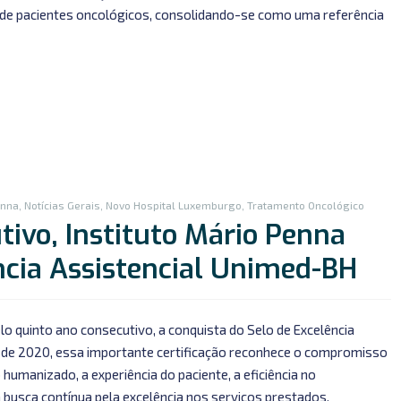
 de pacientes oncológicos, consolidando-se como uma referência
enna
,
Notícias Gerais
,
Novo Hospital Luxemburgo
,
Tratamento Oncológico
tivo, Instituto Mário Penna
cia Assistencial Unimed-BH
o quinto ano consecutivo, a conquista do Selo de Excelência
esde 2020, essa importante certificação reconhece o compromisso
 humanizado, a experiência do paciente, a eficiência no
a busca contínua pela excelência nos serviços prestados.